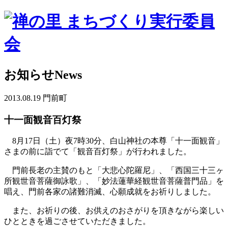
お知らせ
News
2013.08.19
門前町
十一面観音百灯祭
8月17日（土）夜7時30分、白山神社の本尊「十一面観音」
さまの前に詣でて「観音百灯祭」が行われました。
門前長老の主賛のもと「大悲心陀羅尼」、「西国三十三ヶ
所観世音菩薩御詠歌」、「妙法蓮華経観世音菩薩普門品」を
唱え、門前各家の諸難消滅、心願成就をお祈りしました。
また、お祈りの後、お供えのおさがりを頂きながら楽しい
ひとときを過ごさせていただきました。