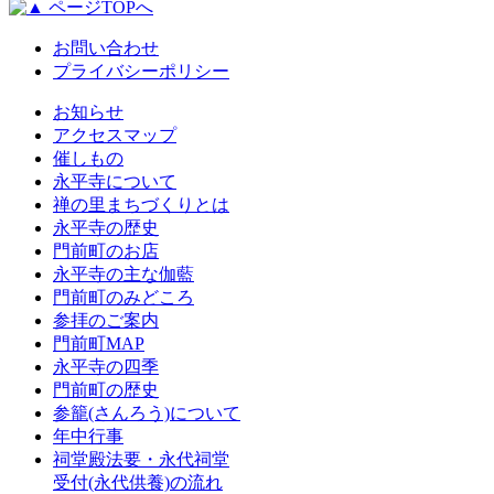
ページTOPへ
お問い合わせ
プライバシーポリシー
お知らせ
アクセスマップ
催しもの
永平寺について
禅の里まちづくりとは
永平寺の歴史
門前町のお店
永平寺の主な伽藍
門前町のみどころ
参拝のご案内
門前町MAP
永平寺の四季
門前町の歴史
参籠(さんろう)について
年中行事
祠堂殿法要・永代祠堂
受付(永代供養)の流れ