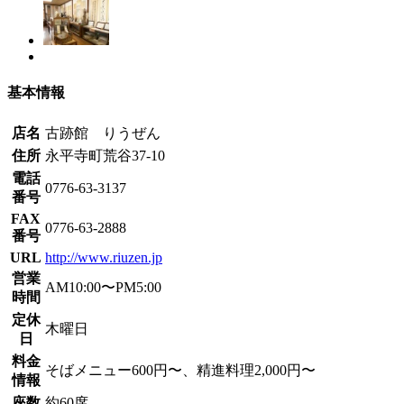
基本情報
店名
古跡館 りうぜん
住所
永平寺町荒谷37-10
電話
0776-63-3137
番号
FAX
0776-63-2888
番号
URL
http://www.riuzen.jp
営業
AM10:00〜PM5:00
時間
定休
木曜日
日
料金
そばメニュー600円〜、精進料理2,000円〜
情報
座数
約60席