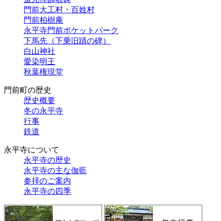
門前大工村・百姓村
門前柏樹庵
永平寺門前ポケットパーク
下馬先（下乗旧蹟の碑）
白山神社
愛染明王
秋葉権現堂
門前町の歴史
歴史概要
冬の永平寺
行事
鉄道
永平寺について
永平寺の歴史
永平寺の主な伽藍
参拝のご案内
永平寺の四季