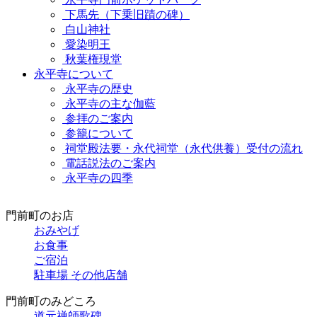
下馬先（下乗旧蹟の碑）
白山神社
愛染明王
秋葉権現堂
永平寺について
永平寺の歴史
永平寺の主な伽藍
参拝のご案内
参籠について
祠堂殿法要・永代祠堂（永代供養）受付の流れ
電話説法のご案内
永平寺の四季
門前町のお店
おみやげ
お食事
ご宿泊
駐車場 その他店舗
門前町のみどころ
道元禅師歌碑