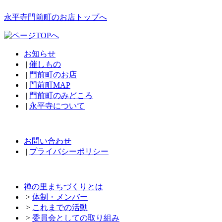
永平寺門前町のお店トップへ
お知らせ
|
催しもの
|
門前町のお店
|
門前町MAP
|
門前町のみどころ
|
永平寺について
お問い合わせ
|
プライバシーポリシー
禅の里まちづくりとは
>
体制・メンバー
>
これまでの活動
>
委員会としての取り組み