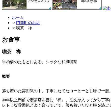
ホーム
>
門前町のお店
> 喫茶 禅
お食事
喫茶 禅
半杓橋のたもとにある、シックな和風喫茶
概要
落ち着いた雰囲気の中、丁寧にたてたコーヒーと甘味で一服
40年以上門前で喫茶店を営む『禅』。注文が入ってから丁
レトロな雰囲気とよく合っていて、落ち着いたひと時を過ご