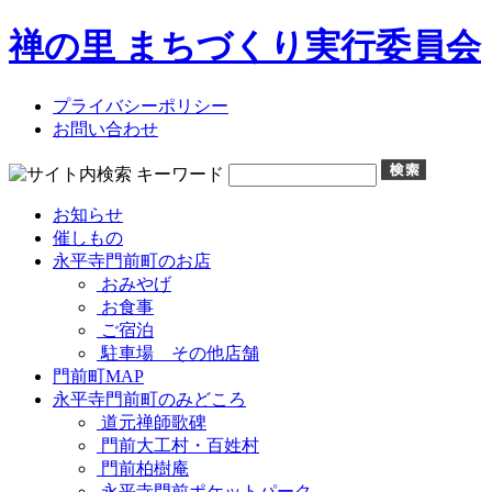
禅の里 まちづくり実行委員会
プライバシーポリシー
お問い合わせ
お知らせ
催しもの
永平寺門前町のお店
おみやげ
お食事
ご宿泊
駐車場 その他店舗
門前町MAP
永平寺門前町のみどころ
道元禅師歌碑
門前大工村・百姓村
門前柏樹庵
永平寺門前ポケットパーク