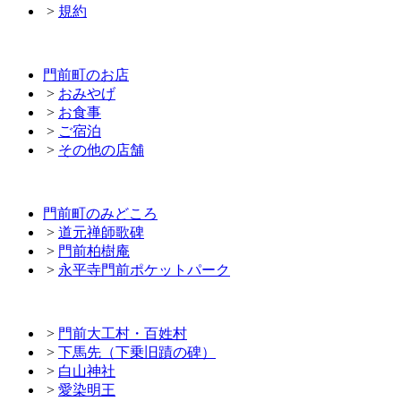
>
規約
門前町のお店
>
おみやげ
>
お食事
>
ご宿泊
>
その他の店舗
門前町のみどころ
>
道元禅師歌碑
>
門前柏樹庵
>
永平寺門前ポケットパーク
>
門前大工村・百姓村
>
下馬先（下乗旧蹟の碑）
>
白山神社
>
愛染明王