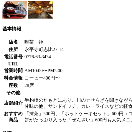
基本情報
店名
喫茶 禅
住所
永平寺町志比27-14
電話番号
0776-63-3434
URL
営業時間
AM10:00〜PM5:00
料金情報
コーヒー400円〜
座数
28席
その他
半杓橋のたもとにあり、川のせせらぎを聞きなが
店舗紹介
甘味の他、サンドイッチ、カレーライスなどの軽
おすすめ
「抹茶」500円、「ホットケーキセット」600円
商品
餅がたっぷり入った「ぜんざい」600円も人気メニ